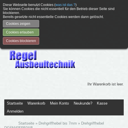
Diese Webseite benutzt Cookies (
was ist das ?
)
Sie können Cookies die nicht essentiell für den Betrieb dieser Seite sind
blockieren.
Bereits gesetzte nicht essentielle Cookies werden dann gelöscht.
Cookies zeigen
Cookies erlauben
Cookies blockieren
Ihr Warenkorb ist leer.
Startseite
Warenkorb
Mein Konto
Neukunde?
Kasse
Anmelden
Startseite
»
Drehgriffhebel bis 7mm
»
Drehgriffhebel
DG6M40FR50AB