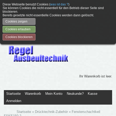
Diese Webseite benutzt Cookies (
was ist das ?
)
Sie können Cookies die nicht essentiell für den Betrieb dieser Seite sind
blockieren.
Bereits gesetzte nicht essentielle Cookies werden dann gelöscht.
Cookies zeigen
Cookies erlauben
Cookies blockieren
Ihr Warenkorb ist leer.
Startseite
Warenkorb
Mein Konto
Neukunde?
Kasse
Anmelden
Startseite
»
Drücktechnik-Zubehör
»
Fensterschachtkeil
FSKE150-2