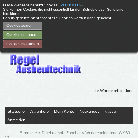
Diese Webseite benutzt Cookies (
was ist das ?
)
Sie können Cookies die nicht essentiell für den Betrieb dieser Seite sind
blockieren.
Bereits gesetzte nicht essentielle Cookies werden dann gelöscht.
Cookies zeigen
Cookies erlauben
Cookies blockieren
Ihr Warenkorb ist leer.
Startseite
Warenkorb
Mein Konto
Neukunde?
Kasse
Anmelden
Startseite
»
Drücktechnik-Zubehör
»
Werkzeugklemme WKS9-
10