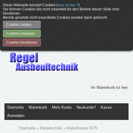
Diese Webseite benutzt Cookies (
was ist das ?
)
Sie können Cookies die nicht essentiell für den Betrieb dieser Seite sind
blockieren.
Bereits gesetzte nicht essentielle Cookies werden dann gelöscht.
Cookies zeigen
Cookies erlauben
Cookies blockieren
Ihr Warenkorb ist leer.
Startseite
Warenkorb
Mein Konto
Neukunde?
Kasse
Anmelden
Startseite
»
Klebetechnik
»
Kleberloeser Kl75