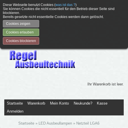
Diese Webseite benutzt Cookies (
was ist das ?
)
Sie können Cookies die nicht essentiell für den Betrieb dieser Seite sind
blockieren.
Bereits gesetzte nicht essentielle Cookies werden dann gelöscht.
Cookies zeigen
Cookies erlauben
Cookies blockieren
Ihr Warenkorb ist leer.
Startseite
Warenkorb
Mein Konto
Neukunde?
Kasse
Anmelden
Startseite
»
LED Ausbeullampen
»
Netzteil LGA6