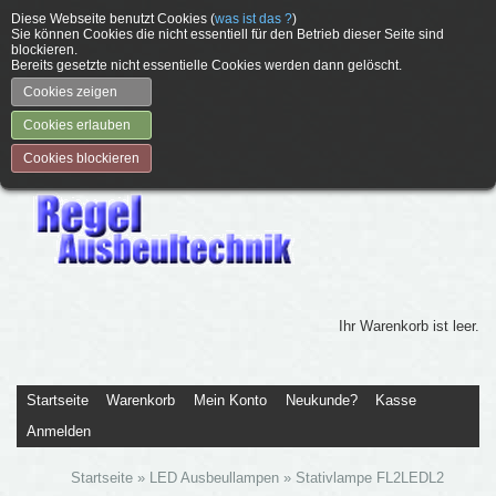
Diese Webseite benutzt Cookies (
was ist das ?
)
Sie können Cookies die nicht essentiell für den Betrieb dieser Seite sind
blockieren.
Bereits gesetzte nicht essentielle Cookies werden dann gelöscht.
Cookies zeigen
Cookies erlauben
Cookies blockieren
Ihr Warenkorb ist leer.
Startseite
Warenkorb
Mein Konto
Neukunde?
Kasse
Anmelden
Startseite
»
LED Ausbeullampen
»
Stativlampe FL2LEDL2