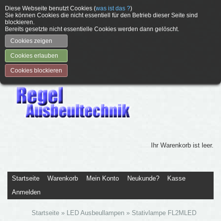
Diese Webseite benutzt Cookies (
was ist das ?
)
Sie können Cookies die nicht essentiell für den Betrieb dieser Seite sind
blockieren.
Bereits gesetzte nicht essentielle Cookies werden dann gelöscht.
Cookies zeigen
Cookies erlauben
Cookies blockieren
Ihr Warenkorb ist leer.
Startseite
Warenkorb
Mein Konto
Neukunde?
Kasse
Anmelden
Startseite
»
LED Ausbeullampen
»
Stativlampe FL2MLED