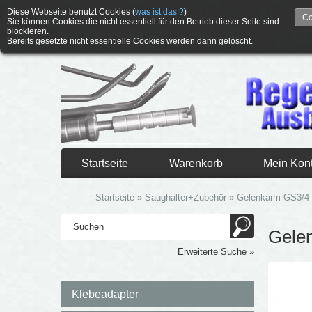
Diese Webseite benutzt Cookies (
was ist das ?
)
Co
Sie können Cookies die nicht essentiell für den Betrieb dieser Seite sind
blockieren.
Bereits gesetzte nicht essentielle Cookies werden dann gelöscht.
Startseite
Warenkorb
Mein Kon
Startseite
»
Saughalter+Zubehör
»
Gelenkarm GS3/4
Gele
Erweiterte Suche »
Klebeadapter