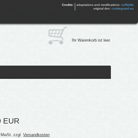
Credits:
adaptations and modifications:
noRiddle
original dev:
cookieguard.eu
Ihr Warenkorb ist leer.
0 EUR
% MwSt. zzgl.
Versandkosten