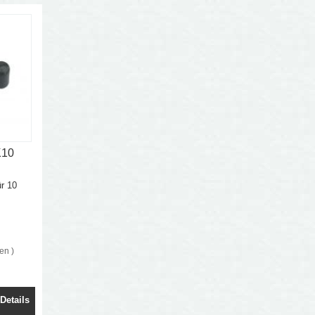
K10
r 10
ten
)
Details