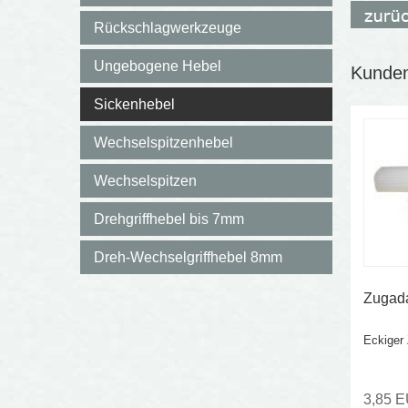
Rückschlagwerkzeuge
Ungebogene Hebel
Kunden,
Sickenhebel
Wechselspitzenhebel
Wechselspitzen
Drehgriffhebel bis 7mm
Dreh-Wechselgriffhebel 8mm
Zugad
Eckiger
3,85 