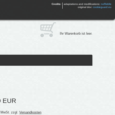
Credits:
adaptations and modifications:
noRiddle
original dev:
cookieguard.eu
Ihr Warenkorb ist leer.
0 EUR
% MwSt. zzgl.
Versandkosten