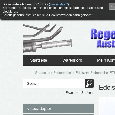
Diese Webseite benutzt Cookies (
was ist das ?
)
Co
Sie können Cookies die nicht essentiell für den Betrieb dieser Seite sind
blockieren.
Bereits gesetzte nicht essentielle Cookies werden dann gelöscht.
Startseite
Warenkorb
Mein Kon
Startseite
»
Sickenhebel
»
Edelstahl-Sickenhebel ET
Edels
Erweiterte Suche »
Klebeadapter