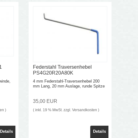
1
Federstahl Traversenhebel
PS4G20R20A80K
winde,
4 mm Federstahl-Traversenhebel 200
mm Lang, 20 mm Auslage, runde Spitze
35,00 EUR
ten
)
( inkl. 19 % MwSt. zzgl.
Versandkosten
)
Details
Details