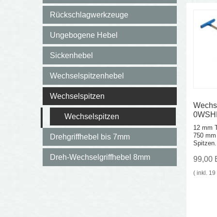
Rückschlagwerkzeuge
Ungebogene Hebel
Sickenhebel
Wechselspitzenhebel
Wechselspitzen
Wechse
0WSHE
Wechselspitzen
12 mm T
750 mm 
Drehgriffhebel bis 7mm
Spitzen.
Dreh-Wechselgriffhebel 8mm
99,00
( inkl. 1