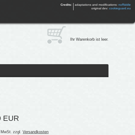
Credits:
adaptations and modifications:
noRiddle
original dev:
cookieguard.eu
Ihr Warenkorb ist leer.
0 EUR
% MwSt. zzgl.
Versandkosten