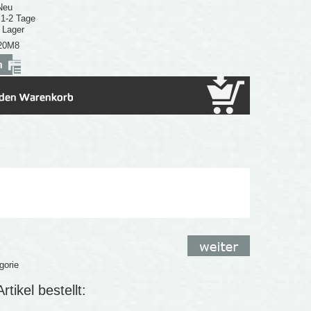
Neu
: 1-2 Tage
 Lager
20M8
gorie
tikel bestellt: