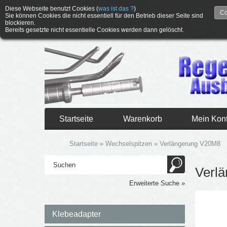
Diese Webseite benutzt Cookies (
was ist das ?
)
Co
Sie können Cookies die nicht essentiell für den Betrieb dieser Seite sind
blockieren.
Bereits gesetzte nicht essentielle Cookies werden dann gelöscht.
Startseite
Warenkorb
Mein Kon
Startseite
»
Wechselspitzen
»
Verlängerung V20M8
Verl
Erweiterte Suche »
Klebeadapter