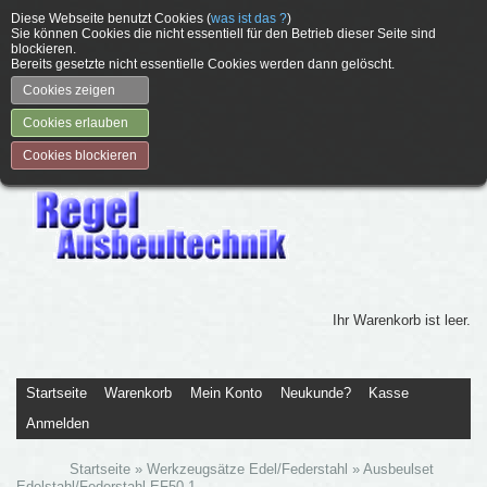
Diese Webseite benutzt Cookies (
was ist das ?
)
Sie können Cookies die nicht essentiell für den Betrieb dieser Seite sind
blockieren.
Bereits gesetzte nicht essentielle Cookies werden dann gelöscht.
Cookies zeigen
Cookies erlauben
Cookies blockieren
Ihr Warenkorb ist leer.
Startseite
Warenkorb
Mein Konto
Neukunde?
Kasse
Anmelden
Startseite
»
Werkzeugsätze Edel/Federstahl
»
Ausbeulset
Edelstahl/Federstahl EF50-1