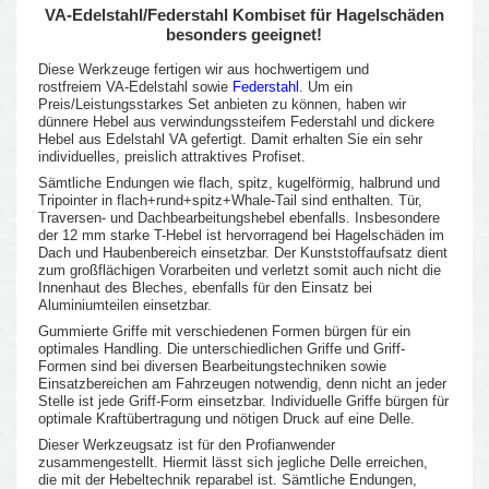
VA-Edelstahl/Federstahl Kombiset für Hagelschäden
besonders geeignet!
Diese Werkzeuge fertigen wir aus hochwertigem und
rostfreiem VA-Edelstahl sowie
Federstahl
. Um ein
Preis/Leistungsstarkes Set anbieten zu können, haben wir
dünnere Hebel aus verwindungssteifem Federstahl und dickere
Hebel aus Edelstahl VA gefertigt. Damit erhalten Sie ein sehr
individuelles, preislich attraktives Profiset.
Sämtliche Endungen wie flach, spitz, kugelförmig, halbrund und
Tripointer in flach+rund+spitz+Whale-Tail sind enthalten. Tür,
Traversen- und Dachbearbeitungshebel ebenfalls. Insbesondere
der 12 mm starke T-Hebel ist hervorragend bei Hagelschäden im
Dach und Haubenbereich einsetzbar. Der Kunststoffaufsatz dient
zum großflächigen Vorarbeiten und verletzt somit auch nicht die
Innenhaut des Bleches, ebenfalls für den Einsatz bei
Aluminiumteilen einsetzbar.
Gummierte Griffe mit verschiedenen Formen bürgen für ein
optimales Handling. Die unterschiedlichen Griffe und Griff-
Formen sind bei diversen Bearbeitungstechniken sowie
Einsatzbereichen am Fahrzeugen notwendig, denn nicht an jeder
Stelle ist jede Griff-Form einsetzbar. Individuelle Griffe bürgen für
optimale Kraftübertragung und nötigen Druck auf eine Delle.
Dieser Werkzeugsatz ist für den Profianwender
zusammengestellt. Hiermit lässt sich jegliche Delle erreichen,
die mit der Hebeltechnik reparabel ist. Sämtliche Endungen,