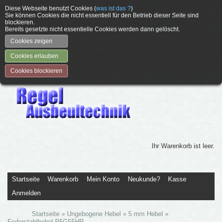
Diese Webseite benutzt Cookies (
was ist das ?
)
Sie können Cookies die nicht essentiell für den Betrieb dieser Seite sind
blockieren.
Bereits gesetzte nicht essentielle Cookies werden dann gelöscht.
Cookies zeigen
Cookies erlauben
Cookies blockieren
Ihr Warenkorb ist leer.
Startseite
Warenkorb
Mein Konto
Neukunde?
Kasse
Anmelden
Startseite
»
Ungebogene Hebel
»
5 mm Hebel
»
Federstahlhebel P5G55HR