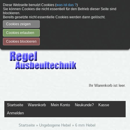
Diese Webseite benutzt Cookies (
was ist das ?
)
Sie können Cookies die nicht essentiell für den Betrieb dieser Seite sind
blockieren.
Bereits gesetzte nicht essentielle Cookies werden dann gelöscht.
Cookies zeigen
Cookies erlauben
Cookies blockieren
Ihr Warenkorb ist leer.
Startseite
Warenkorb
Mein Konto
Neukunde?
Kasse
Anmelden
Startseite
»
Ungebogene Hebel
»
6 mm Hebel