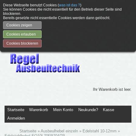
Diese Webseite benutzt Cookies (
was ist das ?
)
Sie können Cookies die nicht essentiell für den Betrieb dieser Seite sind
blockieren.
Bereits gesetzte nicht essentielle Cookies werden dann gelöscht.
Cookies zeigen
Cookies erlauben
Cookies blockieren
Ihr Warenkorb ist leer.
Startseite
Warenkorb
Mein Konto
Neukunde?
Kasse
Anmelden
Startseite
»
Ausbeulhebel einzeln
»
Edelstahl 10-12mm
»
Edelstahlhebel EO10L70FR70ATP