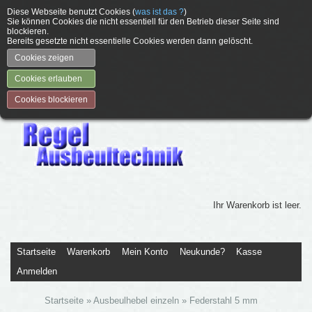
Diese Webseite benutzt Cookies (
was ist das ?
)
Sie können Cookies die nicht essentiell für den Betrieb dieser Seite sind
blockieren.
Bereits gesetzte nicht essentielle Cookies werden dann gelöscht.
Cookies zeigen
Cookies erlauben
Cookies blockieren
Ihr Warenkorb ist leer.
Startseite
Warenkorb
Mein Konto
Neukunde?
Kasse
Anmelden
Startseite
»
Ausbeulhebel einzeln
»
Federstahl 5 mm