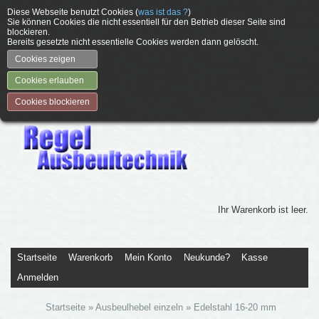
Diese Webseite benutzt Cookies (
was ist das ?
)
Sie können Cookies die nicht essentiell für den Betrieb dieser Seite sind
blockieren.
Bereits gesetzte nicht essentielle Cookies werden dann gelöscht.
Cookies zeigen
Cookies erlauben
Cookies blockieren
Ihr Warenkorb ist leer.
Startseite
Warenkorb
Mein Konto
Neukunde?
Kasse
Anmelden
Startseite
»
Ausbeulhebel einzeln
»
Edelstahl 16-20 mm