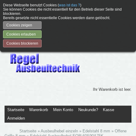
Diese Webseite benutzt Cookies (
was ist das ?
)
Sie können Cookies die nicht essentiell für den Betrieb dieser Seite sind
blockieren.
Bereits gesetzte nicht essentielle Cookies werden dann gelöscht.
Cookies zeigen
Cookies erlauben
Cookies blockieren
Ihr Warenkorb ist leer.
Startseite
Warenkorb
Mein Konto
Neukunde?
Kasse
Anmelden
Startseite
»
Ausbeulhebel einzeln
»
Edelstahl 8 mm
»
Offene
Griffe 8 mm
»
Edelstahl-Ausbeulhebel EO8L60S90A75K