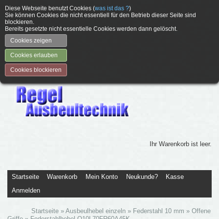
Diese Webseite benutzt Cookies (
was ist das ?
)
Sie können Cookies die nicht essentiell für den Betrieb dieser Seite sind
blockieren.
Bereits gesetzte nicht essentielle Cookies werden dann gelöscht.
Cookies zeigen
Cookies erlauben
Cookies blockieren
Ihr Warenkorb ist leer.
Startseite
Warenkorb
Mein Konto
Neukunde?
Kasse
Anmelden
Startseite
»
Ausbeulhebel einzeln
»
Federstahl 10 mm
»
Offene
Griffe
»
Federstahlhebel O10L70FR60A45K