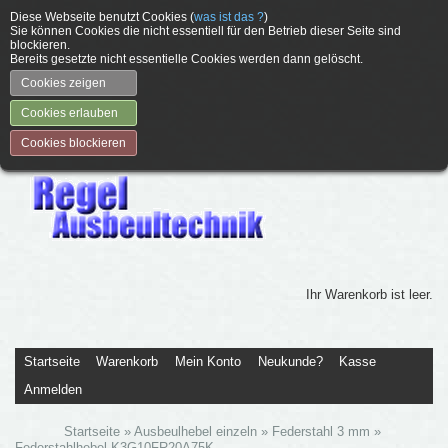
Diese Webseite benutzt Cookies (
was ist das ?
)
Sie können Cookies die nicht essentiell für den Betrieb dieser Seite sind
blockieren.
Bereits gesetzte nicht essentielle Cookies werden dann gelöscht.
Cookies zeigen
Cookies erlauben
Cookies blockieren
Ihr Warenkorb ist leer.
Startseite
Warenkorb
Mein Konto
Neukunde?
Kasse
Anmelden
Startseite
»
Ausbeulhebel einzeln
»
Federstahl 3 mm
»
Federstahlhebel K3G10FR20A75K