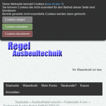
Diese Webseite benutzt Cookies (
was ist das ?
)
Sie können Cookies die nicht essentiell für den Betrieb dieser Seite sind
blockieren.
Bereits gesetzte nicht essentielle Cookies werden dann gelöscht.
Cookies zeigen
Cookies erlauben
Cookies blockieren
Ihr Warenkorb ist leer.
Startseite
Warenkorb
Mein Konto
Neukunde?
Kasse
Anmelden
Startseite
»
Ausbeulhebel einzeln
»
Federstahl 4 mm
»
Federstahl Ausbeulhebel FHP4G20RA40