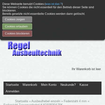
Diese Webseite benutzt Cookies (
was ist das ?
)
Sie können Cookies die nicht essentiell für den Betrieb dieser Seite sind
blockieren.
Bereits gesetzte nicht essentielle Cookies werden dann gelöscht.
Cookies zeigen
Cookies erlauben
Cookies blockieren
Ihr Warenkorb ist leer.
Startseite
Warenkorb
Mein Konto
Neukunde?
Kasse
Anmelden
Startseite
»
Ausbeulhebel einzeln
»
Federstahl 4 mm
»
Federstahl-Traversenhebel K4G50R30A75K