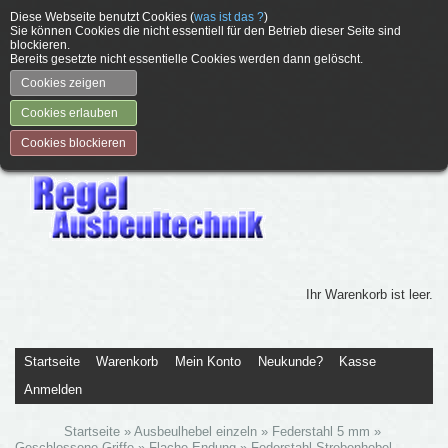
Diese Webseite benutzt Cookies (
was ist das ?
)
Sie können Cookies die nicht essentiell für den Betrieb dieser Seite sind
blockieren.
Bereits gesetzte nicht essentielle Cookies werden dann gelöscht.
Cookies zeigen
Cookies erlauben
Cookies blockieren
Ihr Warenkorb ist leer.
Startseite
Warenkorb
Mein Konto
Neukunde?
Kasse
Anmelden
Startseite
»
Ausbeulhebel einzeln
»
Federstahl 5 mm
»
Geschlossene Griffe
»
Flache Endung
»
Federstahl Strebenhebel