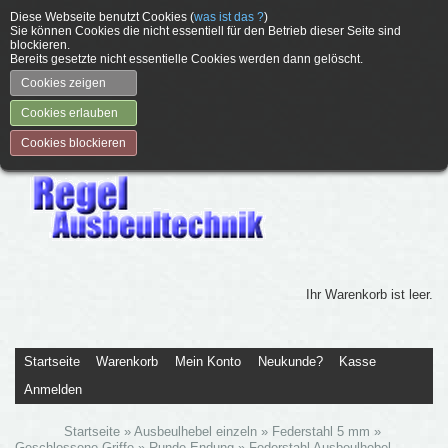
Diese Webseite benutzt Cookies (
was ist das ?
)
Sie können Cookies die nicht essentiell für den Betrieb dieser Seite sind
blockieren.
Bereits gesetzte nicht essentielle Cookies werden dann gelöscht.
Cookies zeigen
Cookies erlauben
Cookies blockieren
Ihr Warenkorb ist leer.
Startseite
Warenkorb
Mein Konto
Neukunde?
Kasse
Anmelden
Startseite
»
Ausbeulhebel einzeln
»
Federstahl 5 mm
»
Geschlossene Griffe
»
Runde Endung
»
Federstahl Ausbeulhebel