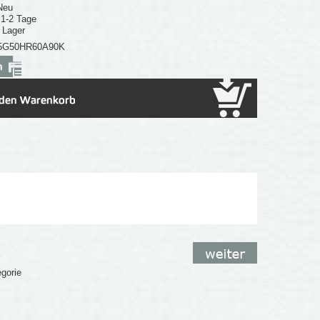
Neu
: 1-2 Tage
 Lager
5G50HR60A90K
egorie