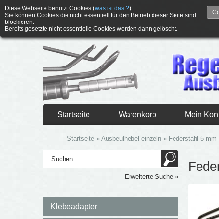
Diese Webseite benutzt Cookies (
was ist das ?
)
Co
Sie können Cookies die nicht essentiell für den Betrieb dieser Seite sind
blockieren.
Bereits gesetzte nicht essentielle Cookies werden dann gelöscht.
Startseite
Warenkorb
Mein Kon
Startseite
»
Ausbeulhebel einzeln
»
Federstahl 5 mm
Fede
Erweiterte Suche »
Klebeadapter