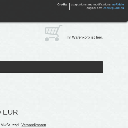
Credits:
adaptations and modifications:
noRiddle
original dev:
cookieguard.eu
Ihr Warenkorb ist leer.
0 EUR
% MwSt. zzgl.
Versandkosten