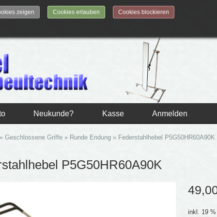
okies zeigen
Cookies erlauben
Cookies blockieren
to
Neukunde?
Kasse
Anmelden
»
Geschlossene Griffe
»
Runde Endung
»
Federstahlhebel P5G50HR60A90K
rstahlhebel P5G50HR60A90K
49,0
inkl. 19 