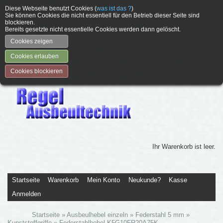
Diese Webseite benutzt Cookies (
was ist das ?
)
Sie können Cookies die nicht essentiell für den Betrieb dieser Seite sind
blockieren.
Bereits gesetzte nicht essentielle Cookies werden dann gelöscht.
Cookies zeigen
Cookies erlauben
Cookies blockieren
Ihr Warenkorb ist leer.
Startseite
Warenkorb
Mein Konto
Neukunde?
Kasse
Anmelden
Startseite
»
Ausbeulhebel einzeln
»
Federstahl 5 mm
»
Kunststoffgriffe
»
Federstahlhebel K5G10FR20A75K