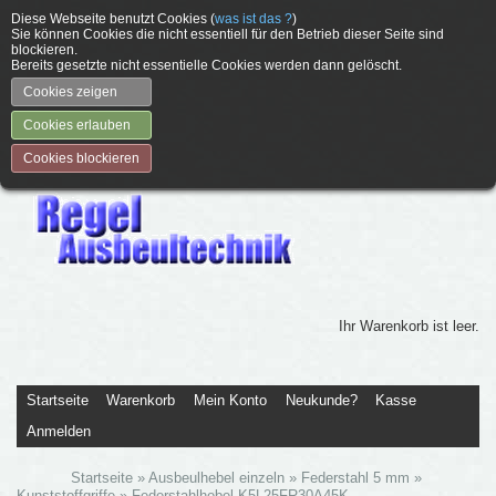
Diese Webseite benutzt Cookies (
was ist das ?
)
Sie können Cookies die nicht essentiell für den Betrieb dieser Seite sind
blockieren.
Bereits gesetzte nicht essentielle Cookies werden dann gelöscht.
Cookies zeigen
Cookies erlauben
Cookies blockieren
Ihr Warenkorb ist leer.
Startseite
Warenkorb
Mein Konto
Neukunde?
Kasse
Anmelden
Startseite
»
Ausbeulhebel einzeln
»
Federstahl 5 mm
»
Kunststoffgriffe
»
Federstahlhebel K5L25FR30A45K