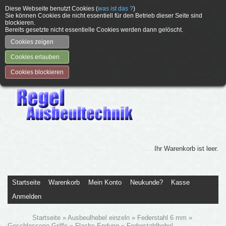
Diese Webseite benutzt Cookies (
was ist das ?
)
Sie können Cookies die nicht essentiell für den Betrieb dieser Seite sind
blockieren.
Bereits gesetzte nicht essentielle Cookies werden dann gelöscht.
Cookies zeigen
Cookies erlauben
Cookies blockieren
Ihr Warenkorb ist leer.
Startseite
Warenkorb
Mein Konto
Neukunde?
Kasse
Anmelden
Startseite
»
Ausbeulhebel einzeln
»
Federstahl 6 mm
»
Geschlossene Griffe
»
Flache Endung
»
Federstahlhebel