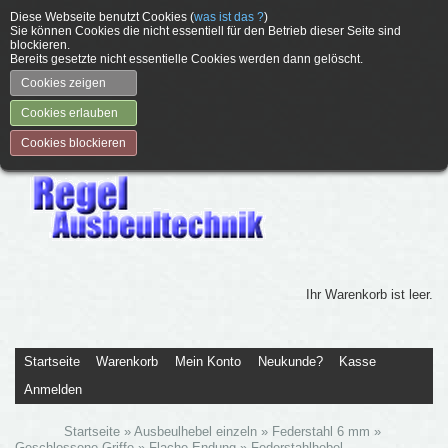
Diese Webseite benutzt Cookies (
was ist das ?
)
Sie können Cookies die nicht essentiell für den Betrieb dieser Seite sind
blockieren.
Bereits gesetzte nicht essentielle Cookies werden dann gelöscht.
Cookies zeigen
Cookies erlauben
Cookies blockieren
Ihr Warenkorb ist leer.
Startseite
Warenkorb
Mein Konto
Neukunde?
Kasse
Anmelden
Startseite
»
Ausbeulhebel einzeln
»
Federstahl 6 mm
»
Geschlossene Griffe
»
Flache Endung
»
Federstahlhebel