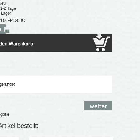
Neu
: 1-2 Tage
 Lager
7L50FR120BO
gerundet
egorie
tikel bestellt: