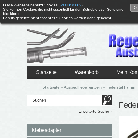
Diese Webseite benutzt Cookies (
was ist das ?
)
Co
Sie können Cookies die nicht essentiell für den Betrieb dieser Seite sind
blockieren.
Bereits gesetzte nicht essentielle Cookies werden dann gelöscht.
Startseite
Warenkorb
Mein Kon
Startseite
»
Ausbeulhebel einzeln
»
Federstahl 7 mm
Fede
Erweiterte Suche »
Klebeadapter