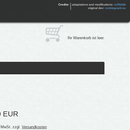
Credits:
adaptations and modifications:
noRiddle
original dev:
cookieguard.eu
Ihr Warenkorb ist leer.
0 EUR
% MwSt. zzgl.
Versandkosten