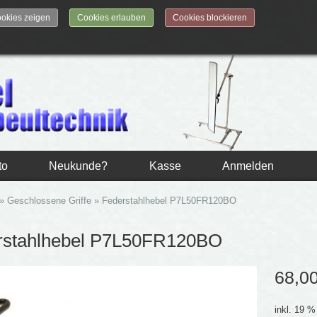
okies zeigen
Cookies erlauben
Cookies blockieren
to
Neukunde?
Kasse
Anmelden
»
Geschlossene Griffe
»
Federstahlhebel P7L50FR120BO
rstahlhebel P7L50FR120BO
68,0
inkl. 19 