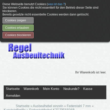
Diese Webseite benutzt Cookies (
was ist das ?
)
Sie können Cookies die nicht essentiell für den Betrieb dieser Seite sind
blockieren.
Bereits gesetzte nicht essentielle Cookies werden dann gelöscht.
Cookies zeigen
Cookies erlauben
Cookies blockieren
Ihr Warenkorb ist leer.
Startseite
Warenkorb
Mein Konto
Neukunde?
Kasse
Anmelden
Startseite
»
Ausbeulhebel einzeln
»
Federstahl 7 mm
»
Kunststoffgriffe
»
Federstahlhebel K7G70FS50AB