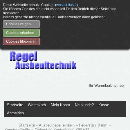
Diese Webseite benutzt Cookies (
was ist das ?
)
Sie können Cookies die nicht essentiell für den Betrieb dieser Seite sind
blockieren.
Bereits gesetzte nicht essentielle Cookies werden dann gelöscht.
Cookies zeigen
Cookies erlauben
Cookies blockieren
Ihr Warenkorb ist leer.
Startseite
Warenkorb
Mein Konto
Neukunde?
Kasse
Anmelden
Startseite
»
Ausbeulhebel einzeln
»
Federstahl 8 mm
»
Kunststoffgriffe
»
Federstahl-Kantenhebel K8SH37