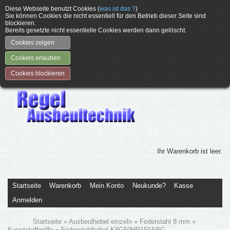
Diese Webseite benutzt Cookies (
was ist das ?
)
Sie können Cookies die nicht essentiell für den Betrieb dieser Seite sind
blockieren.
Bereits gesetzte nicht essentielle Cookies werden dann gelöscht.
Cookies zeigen
Cookies erlauben
Cookies blockieren
Ihr Warenkorb ist leer.
Startseite
Warenkorb
Mein Konto
Neukunde?
Kasse
Anmelden
Startseite
»
Ausbeulhebel einzeln
»
Federstahl 8 mm
»
Kunststoffgriffe
»
Federstahlhebel K8G50HR150ABG