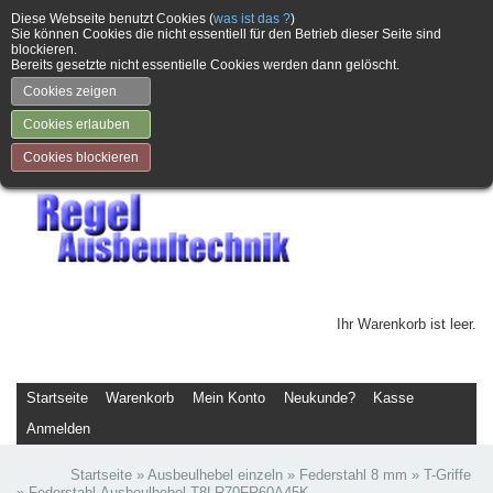
Diese Webseite benutzt Cookies (
was ist das ?
)
Sie können Cookies die nicht essentiell für den Betrieb dieser Seite sind
blockieren.
Bereits gesetzte nicht essentielle Cookies werden dann gelöscht.
Cookies zeigen
Cookies erlauben
Cookies blockieren
Ihr Warenkorb ist leer.
Startseite
Warenkorb
Mein Konto
Neukunde?
Kasse
Anmelden
Startseite
»
Ausbeulhebel einzeln
»
Federstahl 8 mm
»
T-Griffe
»
Federstahl-Ausbeulhebel T8LR70FR60A45K