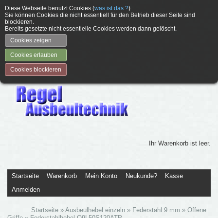
Diese Webseite benutzt Cookies (
was ist das ?
)
Sie können Cookies die nicht essentiell für den Betrieb dieser Seite sind
blockieren.
Bereits gesetzte nicht essentielle Cookies werden dann gelöscht.
Cookies zeigen
Cookies erlauben
Cookies blockieren
Ihr Warenkorb ist leer.
Startseite
Warenkorb
Mein Konto
Neukunde?
Kasse
Anmelden
Startseite
»
Ausbeulhebel einzeln
»
Federstahl 9 mm
»
Offene
Griffe
»
Federstahlhebel O9L50S120ATP