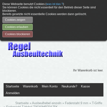
Diese Webseite benutzt Cookies (
was ist das ?
)
Sie können Cookies die nicht essentiell für den Betrieb dieser Seite sind
blockieren.
Bereits gesetzte nicht essentielle Cookies werden dann gelöscht.
Cookies zeigen
Cookies erlauben
Cookies blockieren
Ihr Warenkorb ist leer.
Startseite
Warenkorb
Mein Konto
Neukunde?
Kasse
Anmelden
Startseite
»
Ausbeulhebel einzeln
»
Federstahl 9 mm
»
T-Griffe
»
Federstahl T-Hebel T9G60HR70A75K