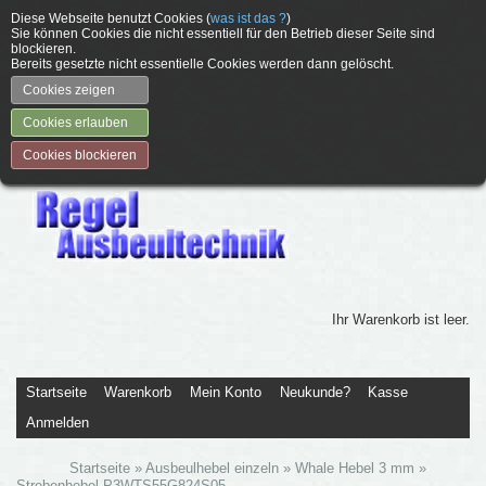
Diese Webseite benutzt Cookies (
was ist das ?
)
Sie können Cookies die nicht essentiell für den Betrieb dieser Seite sind
blockieren.
Bereits gesetzte nicht essentielle Cookies werden dann gelöscht.
Cookies zeigen
Cookies erlauben
Cookies blockieren
Ihr Warenkorb ist leer.
Startseite
Warenkorb
Mein Konto
Neukunde?
Kasse
Anmelden
Startseite
»
Ausbeulhebel einzeln
»
Whale Hebel 3 mm
»
Strebenhebel P3WTS55G824S05