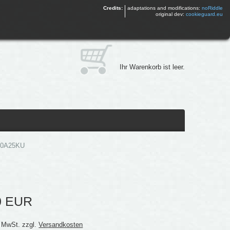
Credits:
adaptations and modifications:
noRiddle
original dev:
cookieguard.eu
Ihr Warenkorb ist leer.
FR0A25KU
0 EUR
% MwSt. zzgl.
Versandkosten