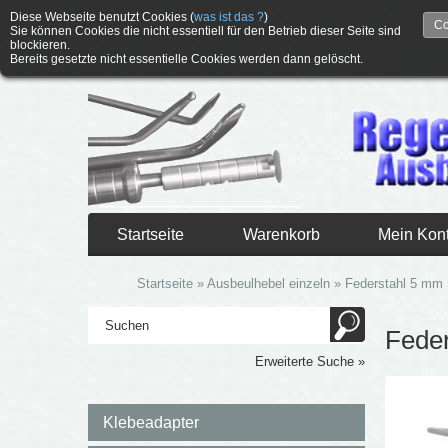
Diese Webseite benutzt Cookies (
was ist das ?
)
Co
Sie können Cookies die nicht essentiell für den Betrieb dieser Seite sind
blockieren.
Bereits gesetzte nicht essentielle Cookies werden dann gelöscht.
Startseite
Warenkorb
Mein Kon
Startseite
»
Ausbeulhebel einzeln
»
Federstahl 5 mm
Fede
Erweiterte Suche »
Klebeadapter