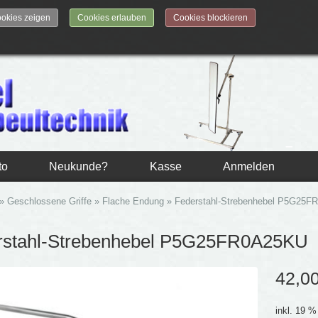
okies zeigen
Cookies erlauben
Cookies blockieren
to
Neukunde?
Kasse
Anmelden
»
Geschlossene Griffe
»
Flache Endung
»
Federstahl-Strebenhebel P5G25
rstahl-Strebenhebel P5G25FR0A25KU
42,0
inkl. 19 