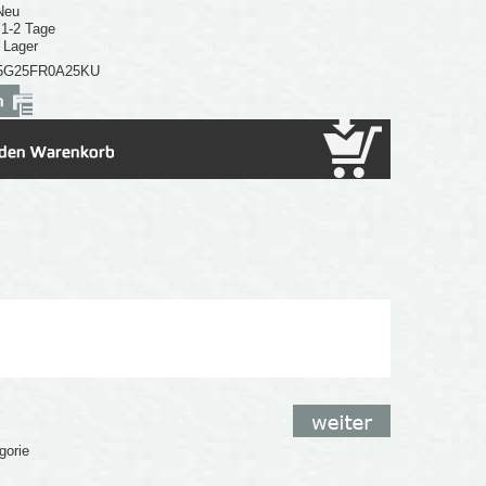
Neu
: 1-2 Tage
 Lager
5G25FR0A25KU
gorie