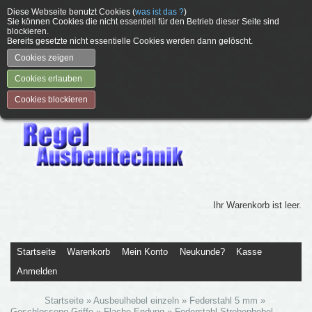
Diese Webseite benutzt Cookies (
was ist das ?
)
Sie können Cookies die nicht essentiell für den Betrieb dieser Seite sind
blockieren.
Bereits gesetzte nicht essentielle Cookies werden dann gelöscht.
Cookies zeigen
Cookies erlauben
Cookies blockieren
Ihr Warenkorb ist leer.
Startseite
Warenkorb
Mein Konto
Neukunde?
Kasse
Anmelden
Startseite
»
Ausbeulhebel einzeln
»
Federstahl 5 mm
»
Geschlossene Griffe
»
Flache Endung
»
Federstahl-Strebenhebel