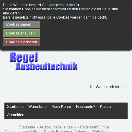
Diese Webseite benutzt Cookies (
was ist das ?
)
Sie können Cookies die nicht essentiell für den Betrieb dieser Seite sind
blockieren.
Bereits gesetzte nicht essentielle Cookies werden dann gelöscht.
Cookies zeigen
Cookies erlauben
Cookies blockieren
Ihr Warenkorb ist leer.
Startseite
Warenkorb
Mein Konto
Neukunde?
Kasse
Anmelden
Startseite
»
Ausbeulhebel einzeln
»
Federstahl 5 mm
»
Geschlossene Griffe
»
Runde Endung
»
Federstahl Türhebel