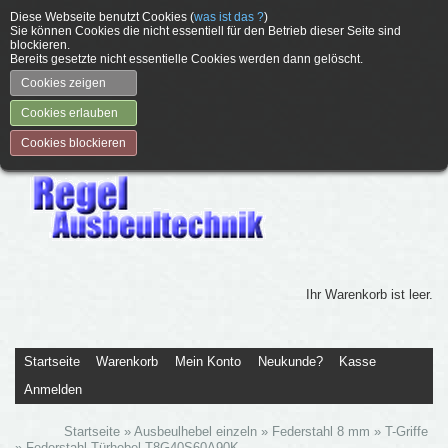
Diese Webseite benutzt Cookies (
was ist das ?
)
Sie können Cookies die nicht essentiell für den Betrieb dieser Seite sind
blockieren.
Bereits gesetzte nicht essentielle Cookies werden dann gelöscht.
Cookies zeigen
Cookies erlauben
Cookies blockieren
Ihr Warenkorb ist leer.
Startseite
Warenkorb
Mein Konto
Neukunde?
Kasse
Anmelden
Startseite
»
Ausbeulhebel einzeln
»
Federstahl 8 mm
»
T-Griffe
»
Federstahl-Türhebel T8G40S60A90K