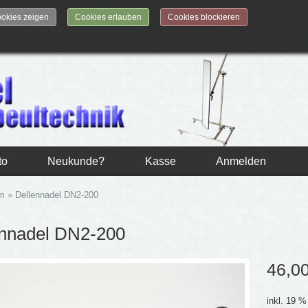
okies zeigen
Cookies erlauben
Cookies blockieren
to
Neukunde?
Kasse
Anmelden
mm
»
Dellennadel DN2-200
ennadel DN2-200
46,0
inkl. 19 