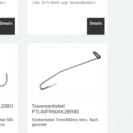
ten
)
( inkl. 19 % MwSt. zzgl.
Versandkosten
)
Details
Details
R120BO
Traversenhebel
P7L40FR60AK2BR80
bel 500
Strebenhebel 7mm/400mm links, flach
tze
gerundet