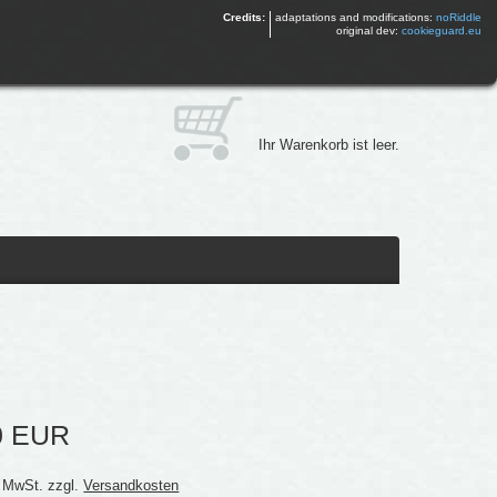
Credits:
adaptations and modifications:
noRiddle
original dev:
cookieguard.eu
Ihr Warenkorb ist leer.
0 EUR
% MwSt. zzgl.
Versandkosten