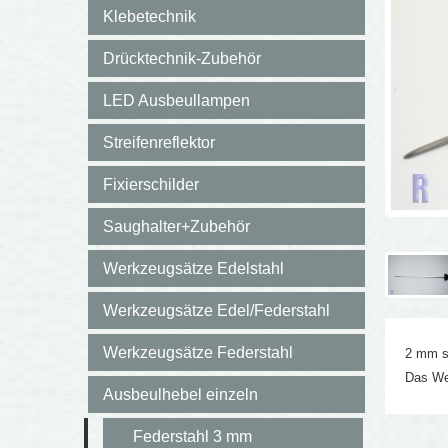
Klebetechnik
Drücktechnik-Zubehör
LED Ausbeullampen
Streifenreflektor
Fixierschilder
Saughalter+Zubehör
Werkzeugsätze Edelstahl
Werkzeugsätze Edel/Federstahl
Werkzeugsätze Federstahl
2 mm st
Das We
Ausbeulhebel einzeln
Federstahl 3 mm