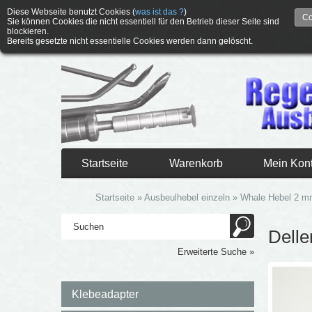
Diese Webseite benutzt Cookies (
was ist das ?
)
Co
Sie können Cookies die nicht essentiell für den Betrieb dieser Seite sind
blockieren.
Bereits gesetzte nicht essentielle Cookies werden dann gelöscht.
Startseite
Warenkorb
Mein Kon
Startseite
»
Ausbeulhebel einzeln
»
Whale Hebel 2 
Dell
Erweiterte Suche »
Klebeadapter